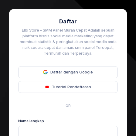
Daftar
Elbi Store - SMM Panel Murah Cepat Adalah sebuah
platform bisnis social media marketing yang dapat
membuat statistik & peringkat akun social media anda
naik secara cepat dan aman. smm panel Tercepat,
Termurah dan Terpercaya.
Daftar dengan Google
Tutorial Pendaftaran
OR
Nama lengkap