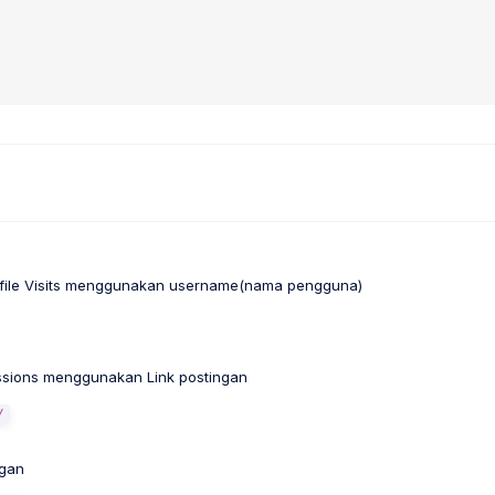
Profile Visits menggunakan username(nama pengguna)
ssions menggunakan Link postingan
/
ngan