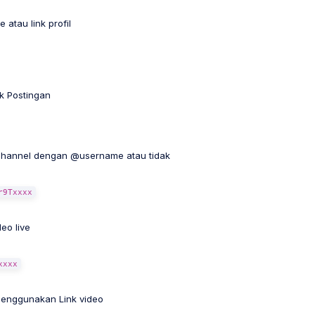
atau link profil
k Postingan
Channel dengan @username atau tidak
r9Txxxx
eo live
xxxx
Menggunakan Link video