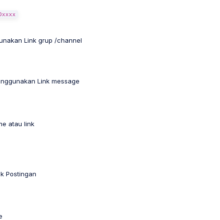
Dxxxx
nakan Link grup /channel
Menggunakan Link message
e atau link
nk Postingan
e