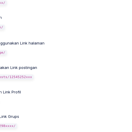
xx/
n
x/
nggunakan Link halaman
ge/
akan Link postingan
osts/12545252xxx
Link Profil
ink Grups
298xxxx/